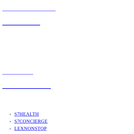
BIURO OBSŁUGI KLIENTA
71 342 88 41
UMÓW WIZYTĘ
+48 777 111 777
Nasze usługi
S7HEALTH
S7CONCIERGE
LEXNONSTOP