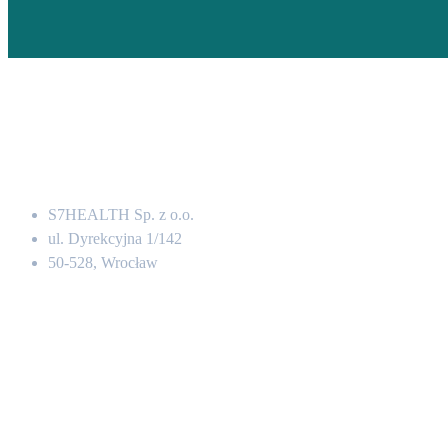
Adres
S7HEALTH Sp. z o.o.
ul. Dyrekcyjna 1/142
50-528, Wrocław
Kontakt