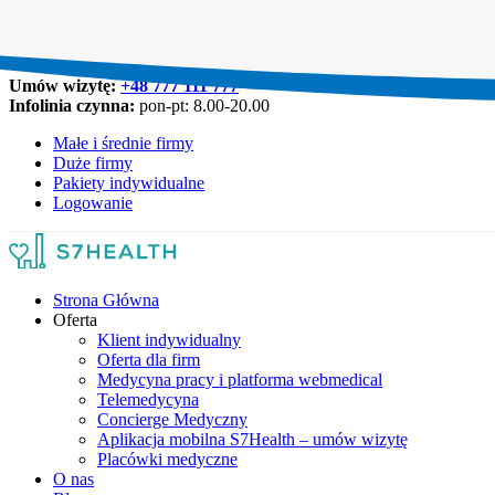
Umów wizytę:
+48 777 111 777
Infolinia czynna:
pon-pt: 8.00-20.00
Małe i średnie firmy
Duże firmy
Pakiety indywidualne
Logowanie
Strona Główna
Oferta
Klient indywidualny
Oferta dla firm
Medycyna pracy i platforma webmedical
Telemedycyna
Concierge Medyczny
Aplikacja mobilna S7Health – umów wizytę
Placówki medyczne
O nas