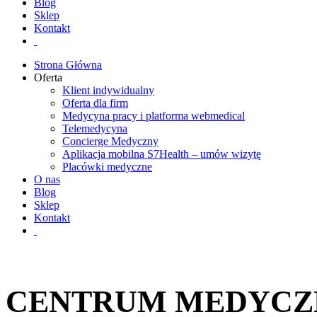
Blog
Sklep
Kontakt
Strona Główna
Oferta
Klient indywidualny
Oferta dla firm
Medycyna pracy i platforma webmedical
Telemedycyna
Concierge Medyczny
Aplikacja mobilna S7Health – umów wizytę
Placówki medyczne
O nas
Blog
Sklep
Kontakt
CENTRUM MEDYCZ