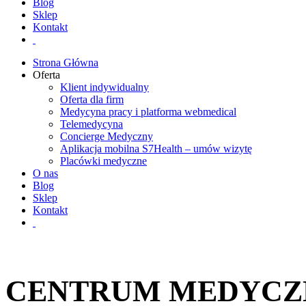
Blog
Sklep
Kontakt
Strona Główna
Oferta
Klient indywidualny
Oferta dla firm
Medycyna pracy i platforma webmedical
Telemedycyna
Concierge Medyczny
Aplikacja mobilna S7Health – umów wizytę
Placówki medyczne
O nas
Blog
Sklep
Kontakt
CENTRUM MEDYCZ