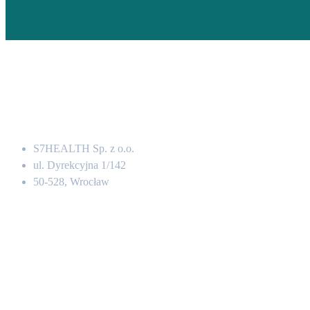
Adres
S7HEALTH Sp. z o.o.
ul. Dyrekcyjna 1/142
50-528, Wrocław
Kontakt