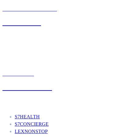
BIURO OBSŁUGI KLIENTA
71 342 88 41
UMÓW WIZYTĘ
+48 777 111 777
Nasze usługi
S7HEALTH
S7CONCIERGE
LEXNONSTOP