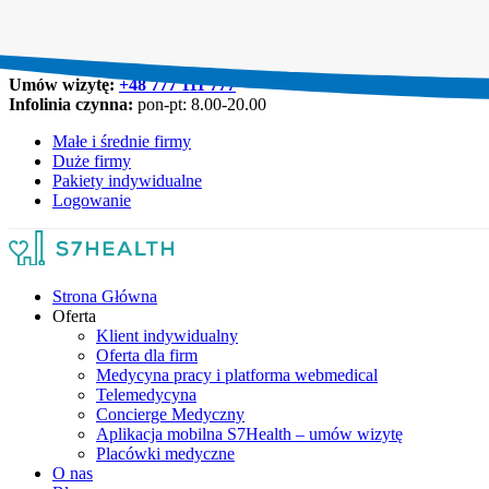
Umów wizytę:
+48 777 111 777
Infolinia czynna:
pon-pt: 8.00-20.00
Małe i średnie firmy
Duże firmy
Pakiety indywidualne
Logowanie
Strona Główna
Oferta
Klient indywidualny
Oferta dla firm
Medycyna pracy i platforma webmedical
Telemedycyna
Concierge Medyczny
Aplikacja mobilna S7Health – umów wizytę
Placówki medyczne
O nas