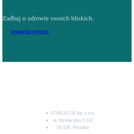
Zadbaj o zdrowie swoich bliskich.
SPRAWDŹ OFERTĘ
Adres
S7HEALTH Sp. z o.o.
ul. Dyrekcyjna 1/142
50-528, Wrocław