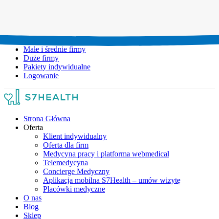
Umów wizytę:
+48 777 111 777
Infolinia czynna:
pon-pt: 8.00-20.00
Małe i średnie firmy
Duże firmy
Pakiety indywidualne
Logowanie
Strona Główna
Oferta
Klient indywidualny
Oferta dla firm
Medycyna pracy i platforma webmedical
Telemedycyna
Concierge Medyczny
Aplikacja mobilna S7Health – umów wizytę
Placówki medyczne
O nas
Blog
Sklep