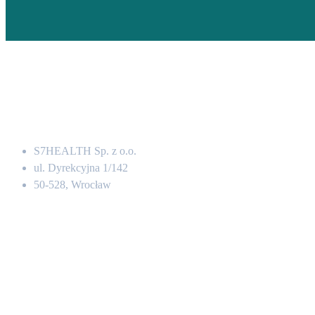
Adres
S7HEALTH Sp. z o.o.
ul. Dyrekcyjna 1/142
50-528, Wrocław
Kontakt