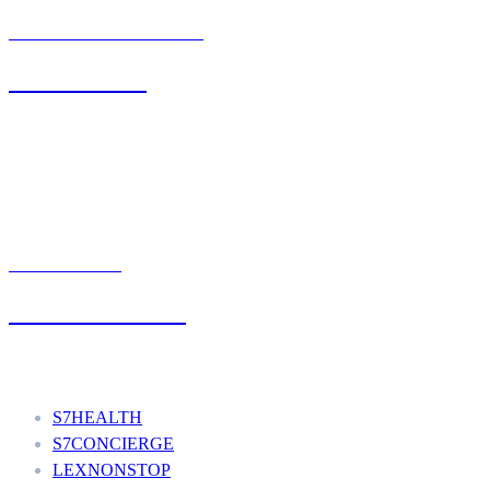
BIURO OBSŁUGI KLIENTA
71 342 88 41
UMÓW WIZYTĘ
+48 777 111 777
Nasze usługi
S7HEALTH
S7CONCIERGE
LEXNONSTOP