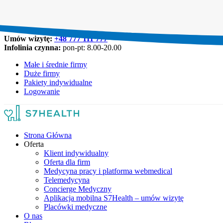
Umów wizytę:
+48 777 111 777
Infolinia czynna:
pon-pt: 8.00-20.00
Małe i średnie firmy
Duże firmy
Pakiety indywidualne
Logowanie
Strona Główna
Oferta
Klient indywidualny
Oferta dla firm
Medycyna pracy i platforma webmedical
Telemedycyna
Concierge Medyczny
Aplikacja mobilna S7Health – umów wizytę
Placówki medyczne
O nas