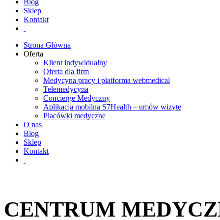
Blog
Sklep
Kontakt
Strona Główna
Oferta
Klient indywidualny
Oferta dla firm
Medycyna pracy i platforma webmedical
Telemedycyna
Concierge Medyczny
Aplikacja mobilna S7Health – umów wizytę
Placówki medyczne
O nas
Blog
Sklep
Kontakt
CENTRUM MEDYCZNE