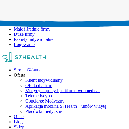
Umów wizytę:
+48 777 111 777
Infolinia czynna:
pon-pt: 8.00-20.00
Małe i średnie firmy
Duże firmy
Pakiety indywidualne
Logowanie
Strona Główna
Oferta
Klient indywidualny
Oferta dla firm
Medycyna pracy i platforma webmedical
Telemedycyna
Concierge Medyczny
Aplikacja mobilna S7Health – umów wizytę
Placówki medyczne
O nas
Blog
Sklep