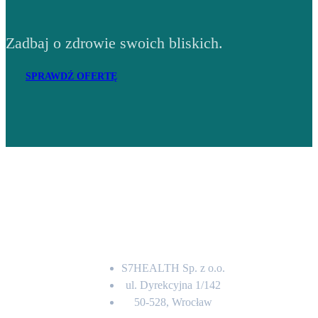
Zadbaj o zdrowie swoich bliskich.
SPRAWDŹ OFERTĘ
Adres
S7HEALTH Sp. z o.o.
ul. Dyrekcyjna 1/142
50-528, Wrocław