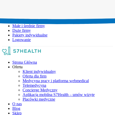
Umów wizytę:
+48 777 111 777
Infolinia czynna:
pon-pt: 8.00-20.00
Małe i średnie firmy
Duże firmy
Pakiety indywidualne
Logowanie
Strona Główna
Oferta
Klient indywidualny
Oferta dla firm
Medycyna pracy i platforma webmedical
Telemedycyna
Concierge Medyczny
Aplikacja mobilna S7Health – umów wizytę
Placówki medyczne
O nas
Blog
Sklep