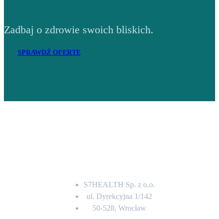
Zadbaj o zdrowie swoich bliskich.
SPRAWDŹ OFERTĘ
Adres
S7HEALTH Sp. z o.o.
ul. Dyrekcyjna 1/142
50-528, Wrocław