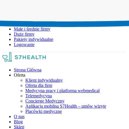
Umów wizytę:
+48 777 111 777
Infolinia czynna:
pon-pt: 8.00-20.00
Małe i średnie firmy
Duże firmy
Pakiety indywidualne
Logowanie
Strona Główna
Oferta
Klient indywidualny
Oferta dla firm
Medycyna pracy i platforma webmedical
Telemedycyna
Concierge Medyczny
Aplikacja mobilna S7Health – umów wizytę
Placówki medyczne
O nas
Blog
Sklep