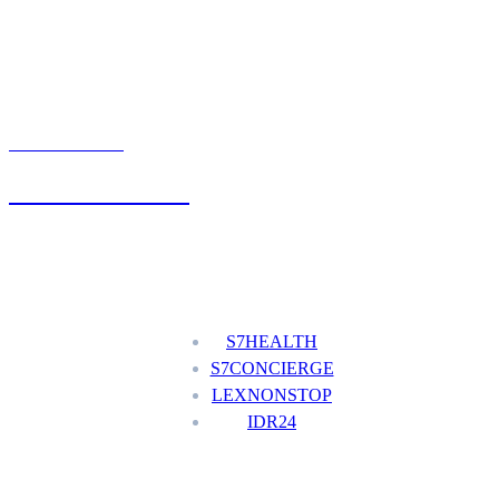
UMÓW WIZYTĘ
+48 777 111 777
Nasze usługi
S7HEALTH
S7CONCIERGE
LEXNONSTOP
IDR24