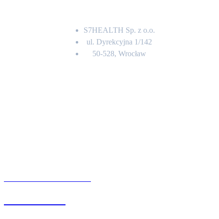
Adres
S7HEALTH Sp. z o.o.
ul. Dyrekcyjna 1/142
50-528, Wrocław
Kontakt
BIURO OBSŁUGI KLIENTA
71 342 88 41