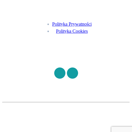
Menu
Polityka Prywatności
Polityka Cookies
Znajdź nas na
©
S7HEALTH
2026