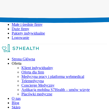
Umów wizytę:
+48 777 111 777
Infolinia czynna:
pon-pt: 8.00-20.00
Małe i średnie firmy
Duże firmy
Pakiety indywidualne
Logowanie
Strona Główna
Oferta
Klient indywidualny
Oferta dla firm
Medycyna pracy i platforma webmedical
Telemedycyna
Concierge Medyczny
Aplikacja mobilna S7Health – umów wizytę
Placówki medyczne
O nas
Blog
Sklep