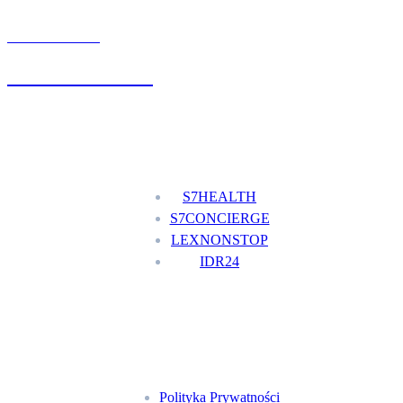
UMÓW WIZYTĘ
+48 777 111 777
Nasze usługi
S7HEALTH
S7CONCIERGE
LEXNONSTOP
IDR24
Menu
Polityka Prywatności