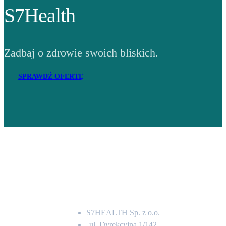
S7Health
Zadbaj o zdrowie swoich bliskich.
SPRAWDŹ OFERTĘ
Adres
S7HEALTH Sp. z o.o.
ul. Dyrekcyjna 1/142