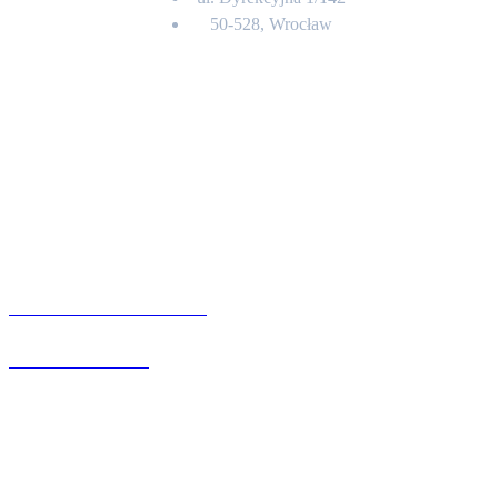
50-528, Wrocław
Kontakt
BIURO OBSŁUGI KLIENTA
71 342 88 41