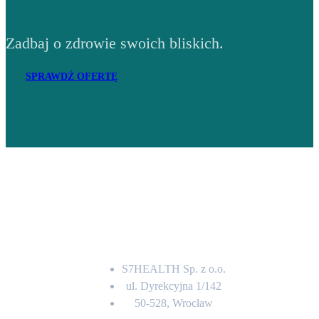
Zadbaj o zdrowie swoich bliskich.
SPRAWDŹ OFERTĘ
Adres
S7HEALTH Sp. z o.o.
ul. Dyrekcyjna 1/142
50-528, Wrocław