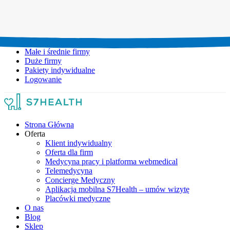
Umów wizytę:
+48 777 111 777
Infolinia czynna:
pon-pt: 8.00-20.00
Małe i średnie firmy
Duże firmy
Pakiety indywidualne
Logowanie
Strona Główna
Oferta
Klient indywidualny
Oferta dla firm
Medycyna pracy i platforma webmedical
Telemedycyna
Concierge Medyczny
Aplikacja mobilna S7Health – umów wizytę
Placówki medyczne
O nas
Blog
Sklep