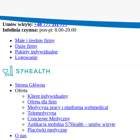
Umów wizytę:
+48 777 111 777
Infolinia czynna:
pon-pt: 8.00-20.00
Małe i średnie firmy
Duże firmy
Pakiety indywidualne
Logowanie
Strona Główna
Oferta
Klient indywidualny
Oferta dla firm
Medycyna pracy i platforma webmedical
Telemedycyna
Concierge Medyczny
Aplikacja mobilna S7Health – umów wizytę
Placówki medyczne
O nas