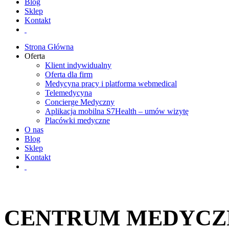
Blog
Sklep
Kontakt
Strona Główna
Oferta
Klient indywidualny
Oferta dla firm
Medycyna pracy i platforma webmedical
Telemedycyna
Concierge Medyczny
Aplikacja mobilna S7Health – umów wizytę
Placówki medyczne
O nas
Blog
Sklep
Kontakt
CENTRUM MEDYCZNE