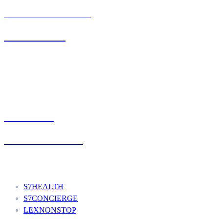
BIURO OBSŁUGI KLIENTA
71 342 88 41
UMÓW WIZYTĘ
+48 777 111 777
Nasze usługi
S7HEALTH
S7CONCIERGE
LEXNONSTOP