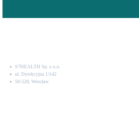
Adres
S7HEALTH Sp. z o.o.
ul. Dyrekcyjna 1/142
50-528, Wrocław
Kontakt