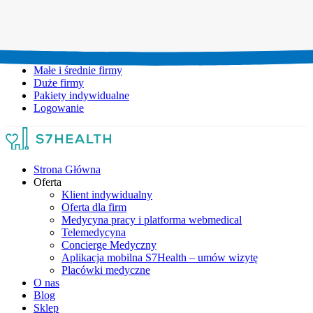
Umów wizytę:
+48 777 111 777
Infolinia czynna:
pon-pt: 8.00-20.00
Małe i średnie firmy
Duże firmy
Pakiety indywidualne
Logowanie
Strona Główna
Oferta
Klient indywidualny
Oferta dla firm
Medycyna pracy i platforma webmedical
Telemedycyna
Concierge Medyczny
Aplikacja mobilna S7Health – umów wizytę
Placówki medyczne
O nas
Blog
Sklep