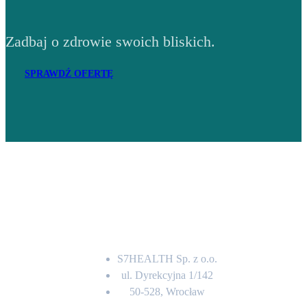
Zadbaj o zdrowie swoich bliskich.
SPRAWDŹ OFERTĘ
Adres
S7HEALTH Sp. z o.o.
ul. Dyrekcyjna 1/142
50-528, Wrocław