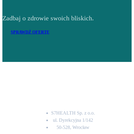
Zadbaj o zdrowie swoich bliskich.
SPRAWDŹ OFERTĘ
Adres
S7HEALTH Sp. z o.o.
ul. Dyrekcyjna 1/142
50-528, Wrocław