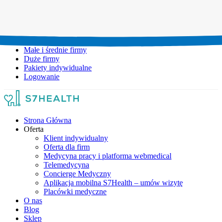
Umów wizytę:
+48 777 111 777
Infolinia czynna:
pon-pt: 8.00-20.00
Małe i średnie firmy
Duże firmy
Pakiety indywidualne
Logowanie
Strona Główna
Oferta
Klient indywidualny
Oferta dla firm
Medycyna pracy i platforma webmedical
Telemedycyna
Concierge Medyczny
Aplikacja mobilna S7Health – umów wizytę
Placówki medyczne
O nas
Blog
Sklep