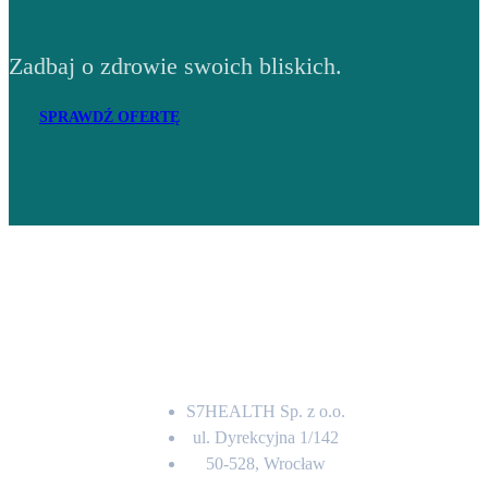
Zadbaj o zdrowie swoich bliskich.
SPRAWDŹ OFERTĘ
Adres
S7HEALTH Sp. z o.o.
ul. Dyrekcyjna 1/142
50-528, Wrocław