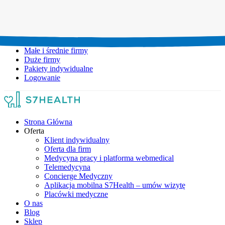
Umów wizytę:
+48 777 111 777
Infolinia czynna:
pon-pt: 8.00-20.00
Małe i średnie firmy
Duże firmy
Pakiety indywidualne
Logowanie
Strona Główna
Oferta
Klient indywidualny
Oferta dla firm
Medycyna pracy i platforma webmedical
Telemedycyna
Concierge Medyczny
Aplikacja mobilna S7Health – umów wizytę
Placówki medyczne
O nas
Blog
Sklep