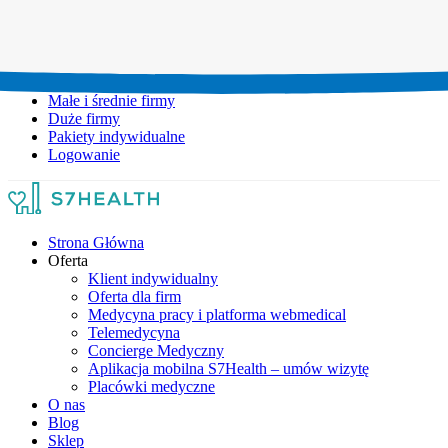
Umów wizytę:
+48 777 111 777
Infolinia czynna:
pon-pt: 8.00-20.00
Małe i średnie firmy
Duże firmy
Pakiety indywidualne
Logowanie
Strona Główna
Oferta
Klient indywidualny
Oferta dla firm
Medycyna pracy i platforma webmedical
Telemedycyna
Concierge Medyczny
Aplikacja mobilna S7Health – umów wizytę
Placówki medyczne
O nas
Blog
Sklep