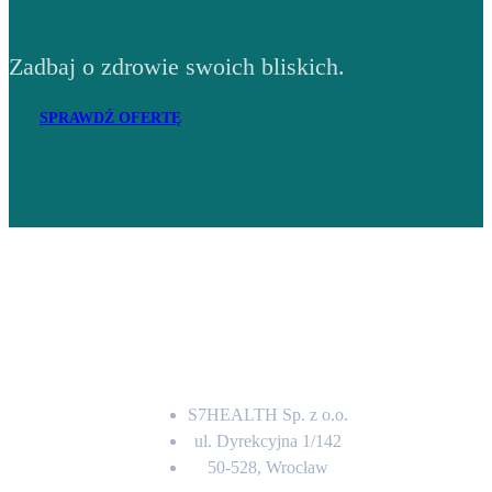
Zadbaj o zdrowie swoich bliskich.
SPRAWDŹ OFERTĘ
Adres
S7HEALTH Sp. z o.o.
ul. Dyrekcyjna 1/142
50-528, Wrocław