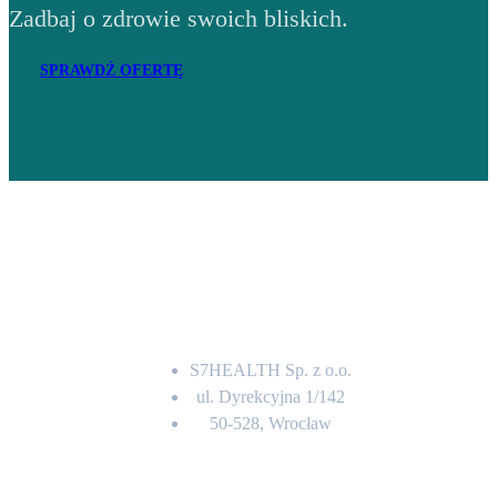
Zadbaj o zdrowie swoich bliskich.
SPRAWDŹ OFERTĘ
Adres
S7HEALTH Sp. z o.o.
ul. Dyrekcyjna 1/142
50-528, Wrocław