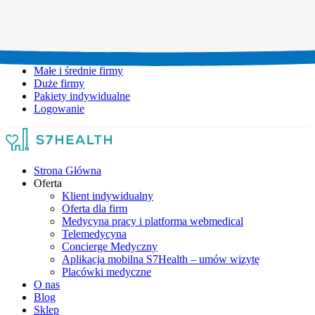
Umów wizytę:
+48 777 111 777
Infolinia czynna:
pon-pt: 8.00-20.00
Małe i średnie firmy
Duże firmy
Pakiety indywidualne
Logowanie
Strona Główna
Oferta
Klient indywidualny
Oferta dla firm
Medycyna pracy i platforma webmedical
Telemedycyna
Concierge Medyczny
Aplikacja mobilna S7Health – umów wizytę
Placówki medyczne
O nas
Blog
Sklep