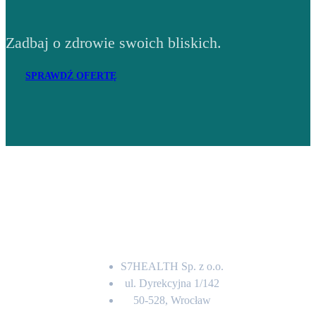
Zadbaj o zdrowie swoich bliskich.
SPRAWDŹ OFERTĘ
Adres
S7HEALTH Sp. z o.o.
ul. Dyrekcyjna 1/142
50-528, Wrocław