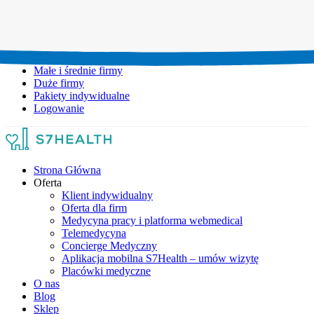
Umów wizytę:
+48 777 111 777
Infolinia czynna:
pon-pt: 8.00-20.00
Małe i średnie firmy
Duże firmy
Pakiety indywidualne
Logowanie
Strona Główna
Oferta
Klient indywidualny
Oferta dla firm
Medycyna pracy i platforma webmedical
Telemedycyna
Concierge Medyczny
Aplikacja mobilna S7Health – umów wizytę
Placówki medyczne
O nas
Blog
Sklep