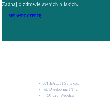
Zadbaj o zdrowie swoich bliskich.
SPRAWDŹ OFERTĘ
Adres
S7HEALTH Sp. z o.o.
ul. Dyrekcyjna 1/142
50-528, Wrocław