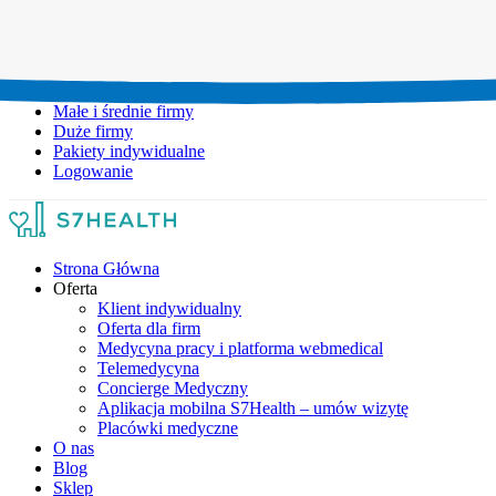
Umów wizytę:
+48 777 111 777
Infolinia czynna:
pon-pt: 8.00-20.00
Małe i średnie firmy
Duże firmy
Pakiety indywidualne
Logowanie
Strona Główna
Oferta
Klient indywidualny
Oferta dla firm
Medycyna pracy i platforma webmedical
Telemedycyna
Concierge Medyczny
Aplikacja mobilna S7Health – umów wizytę
Placówki medyczne
O nas
Blog
Sklep