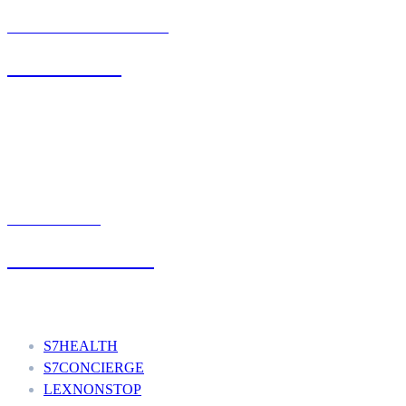
BIURO OBSŁUGI KLIENTA
71 342 88 41
UMÓW WIZYTĘ
+48 777 111 777
Nasze usługi
S7HEALTH
S7CONCIERGE
LEXNONSTOP