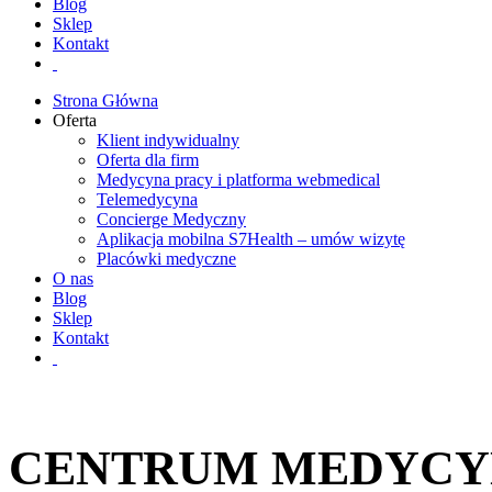
Blog
Sklep
Kontakt
Strona Główna
Oferta
Klient indywidualny
Oferta dla firm
Medycyna pracy i platforma webmedical
Telemedycyna
Concierge Medyczny
Aplikacja mobilna S7Health – umów wizytę
Placówki medyczne
O nas
Blog
Sklep
Kontakt
CENTRUM MEDYCYN