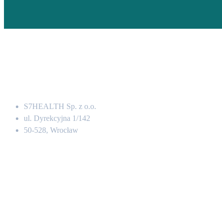
Adres
S7HEALTH Sp. z o.o.
ul. Dyrekcyjna 1/142
50-528, Wrocław
Kontakt