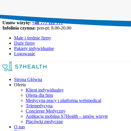
Umów wizytę:
+48 777 111 777
Infolinia czynna:
pon-pt: 8.00-20.00
Małe i średnie firmy
Duże firmy
Pakiety indywidualne
Logowanie
Strona Główna
Oferta
Klient indywidualny
Oferta dla firm
Medycyna pracy i platforma webmedical
Telemedycyna
Concierge Medyczny
Aplikacja mobilna S7Health – umów wizytę
Placówki medyczne
O nas