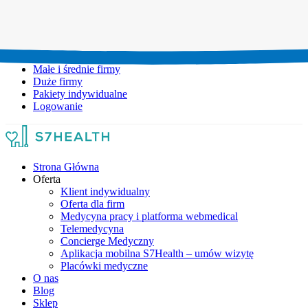
Umów wizytę:
+48 777 111 777
Infolinia czynna:
pon-pt: 8.00-20.00
Małe i średnie firmy
Duże firmy
Pakiety indywidualne
Logowanie
Strona Główna
Oferta
Klient indywidualny
Oferta dla firm
Medycyna pracy i platforma webmedical
Telemedycyna
Concierge Medyczny
Aplikacja mobilna S7Health – umów wizytę
Placówki medyczne
O nas
Blog
Sklep