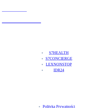
UMÓW WIZYTĘ
+48 777 111 777
Nasze usługi
S7HEALTH
S7CONCIERGE
LEXNONSTOP
IDR24
Menu
Polityka Prywatności