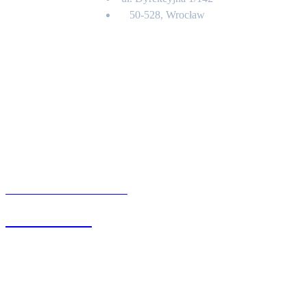
50-528, Wrocław
Kontakt
BIURO OBSŁUGI KLIENTA
71 342 88 41