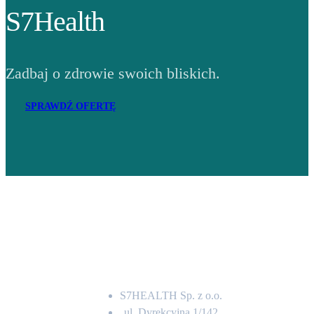
S7Health
Zadbaj o zdrowie swoich bliskich.
SPRAWDŹ OFERTĘ
Adres
S7HEALTH Sp. z o.o.
ul. Dyrekcyjna 1/142