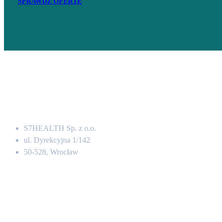
SPRAWDŹ OFERTĘ
Adres
S7HEALTH Sp. z o.o.
ul. Dyrekcyjna 1/142
50-528, Wrocław
Kontakt