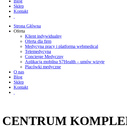
Blog
Sklep
Kontakt
Strona Główna
Oferta
Klient indywidualny
Oferta dla firm
Medycyna pracy i platforma webmedical
Telemedycyna
Concierge Medyczny
Aplikacja mobilna S7Health – umów wizytę
Placówki medyczne
O nas
Blog
Sklep
Kontakt
CENTRUM KOMPLEK