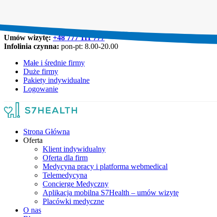
Umów wizytę:
+48 777 111 777
Infolinia czynna:
pon-pt: 8.00-20.00
Małe i średnie firmy
Duże firmy
Pakiety indywidualne
Logowanie
Strona Główna
Oferta
Klient indywidualny
Oferta dla firm
Medycyna pracy i platforma webmedical
Telemedycyna
Concierge Medyczny
Aplikacja mobilna S7Health – umów wizytę
Placówki medyczne
O nas