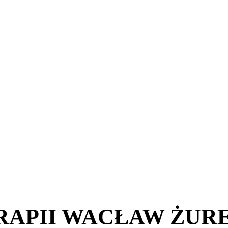
RAPII WACŁAW ŻUR