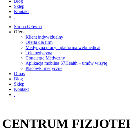
Blog
Sklep
Kontakt
Strona Główna
Oferta
Klient indywidualny
Oferta dla firm
Medycyna pracy i platforma webmedical
Telemedycyna
Concierge Medyczny
Aplikacja mobilna S7Health – umów wizytę
Placówki medyczne
O nas
Blog
Sklep
Kontakt
CENTRUM FIZJOTE