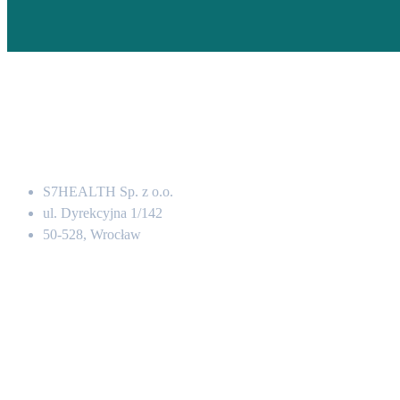
Adres
S7HEALTH Sp. z o.o.
ul. Dyrekcyjna 1/142
50-528, Wrocław
Kontakt