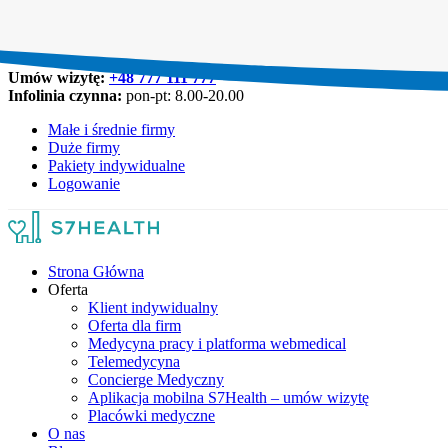
Umów wizytę:
+48 777 111 777
Infolinia czynna:
pon-pt: 8.00-20.00
Małe i średnie firmy
Duże firmy
Pakiety indywidualne
Logowanie
Strona Główna
Oferta
Klient indywidualny
Oferta dla firm
Medycyna pracy i platforma webmedical
Telemedycyna
Concierge Medyczny
Aplikacja mobilna S7Health – umów wizytę
Placówki medyczne
O nas