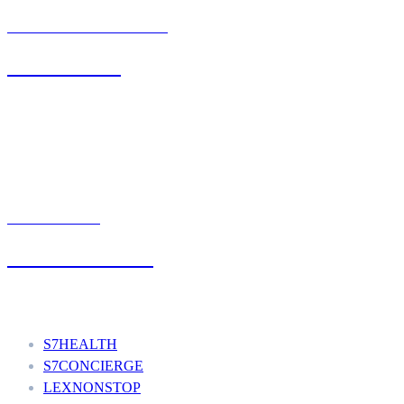
BIURO OBSŁUGI KLIENTA
71 342 88 41
UMÓW WIZYTĘ
+48 777 111 777
Nasze usługi
S7HEALTH
S7CONCIERGE
LEXNONSTOP