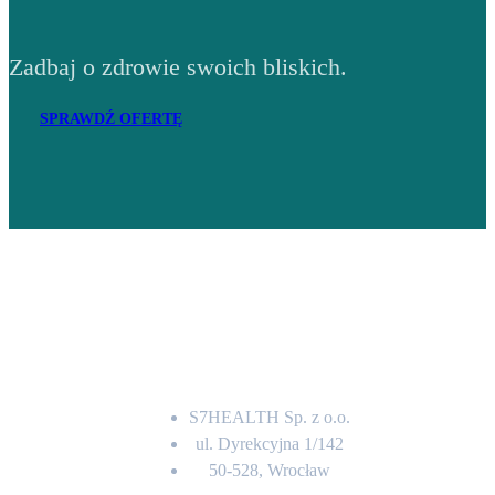
Zadbaj o zdrowie swoich bliskich.
SPRAWDŹ OFERTĘ
Adres
S7HEALTH Sp. z o.o.
ul. Dyrekcyjna 1/142
50-528, Wrocław