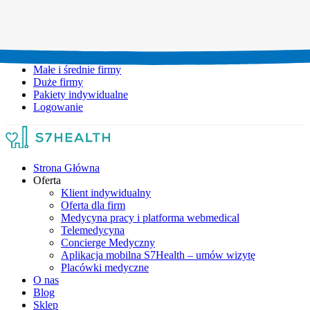
Umów wizytę:
+48 777 111 777
Infolinia czynna:
pon-pt: 8.00-20.00
Małe i średnie firmy
Duże firmy
Pakiety indywidualne
Logowanie
Strona Główna
Oferta
Klient indywidualny
Oferta dla firm
Medycyna pracy i platforma webmedical
Telemedycyna
Concierge Medyczny
Aplikacja mobilna S7Health – umów wizytę
Placówki medyczne
O nas
Blog
Sklep