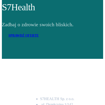
S7Health
Zadbaj o zdrowie swoich bliskich.
SPRAWDŹ OFERTĘ
Adres
S7HEALTH Sp. z o.o.
ul. Dyrekcyjna 1/142