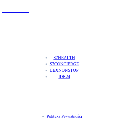
UMÓW WIZYTĘ
+48 777 111 777
Nasze usługi
S7HEALTH
S7CONCIERGE
LEXNONSTOP
IDR24
Menu
Polityka Prywatności