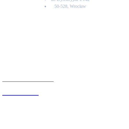
50-528, Wrocław
Kontakt
BIURO OBSŁUGI KLIENTA
71 342 88 41