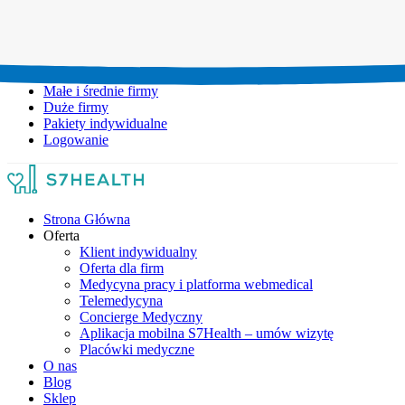
Umów wizytę:
+48 777 111 777
Infolinia czynna:
pon-pt: 8.00-20.00
Małe i średnie firmy
Duże firmy
Pakiety indywidualne
Logowanie
Strona Główna
Oferta
Klient indywidualny
Oferta dla firm
Medycyna pracy i platforma webmedical
Telemedycyna
Concierge Medyczny
Aplikacja mobilna S7Health – umów wizytę
Placówki medyczne
O nas
Blog
Sklep