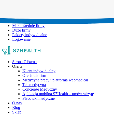
Umów wizytę:
+48 777 111 777
Infolinia czynna:
pon-pt: 8.00-20.00
Małe i średnie firmy
Duże firmy
Pakiety indywidualne
Logowanie
Strona Główna
Oferta
Klient indywidualny
Oferta dla firm
Medycyna pracy i platforma webmedical
Telemedycyna
Concierge Medyczny
Aplikacja mobilna S7Health – umów wizytę
Placówki medyczne
O nas
Blog
Sklep