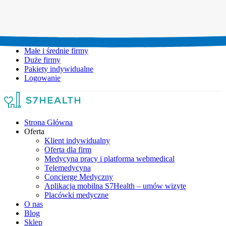
Umów wizytę:
+48 777 111 777
Infolinia czynna:
pon-pt: 8.00-20.00
Małe i średnie firmy
Duże firmy
Pakiety indywidualne
Logowanie
Strona Główna
Oferta
Klient indywidualny
Oferta dla firm
Medycyna pracy i platforma webmedical
Telemedycyna
Concierge Medyczny
Aplikacja mobilna S7Health – umów wizytę
Placówki medyczne
O nas
Blog
Sklep