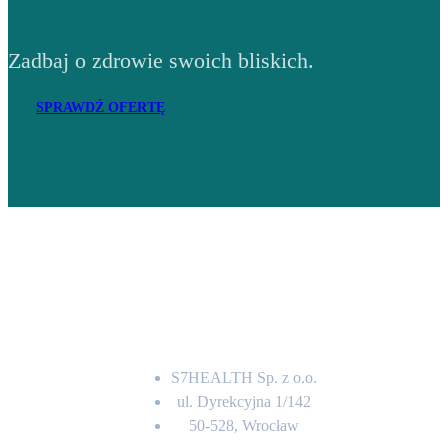
Zadbaj o zdrowie swoich bliskich.
SPRAWDŹ OFERTĘ
Adres
S7HEALTH Sp. z o.o.
ul. Dyrekcyjna 1/142
50-528, Wrocław