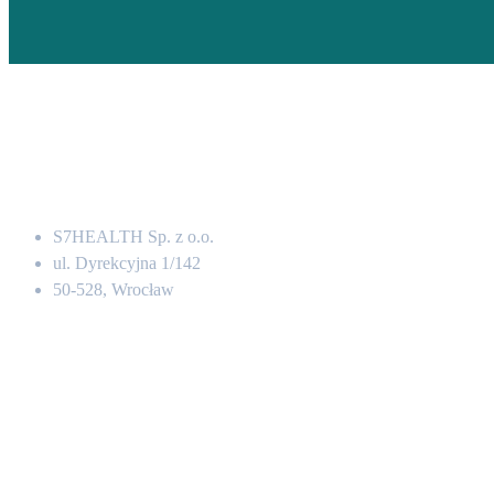
Adres
S7HEALTH Sp. z o.o.
ul. Dyrekcyjna 1/142
50-528, Wrocław
Kontakt