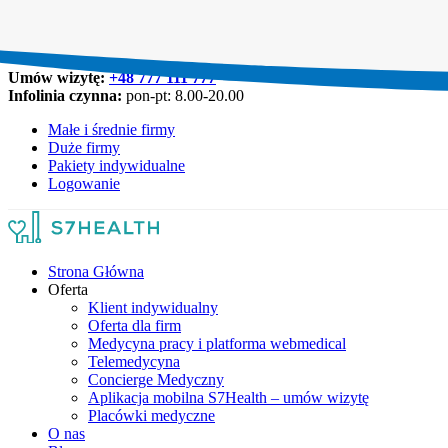
Umów wizytę:
+48 777 111 777
Infolinia czynna:
pon-pt: 8.00-20.00
Małe i średnie firmy
Duże firmy
Pakiety indywidualne
Logowanie
Strona Główna
Oferta
Klient indywidualny
Oferta dla firm
Medycyna pracy i platforma webmedical
Telemedycyna
Concierge Medyczny
Aplikacja mobilna S7Health – umów wizytę
Placówki medyczne
O nas