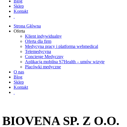
Blog
Sklep
Kontakt
Strona Główna
Oferta
Klient indywidualny
Oferta dla firm
Medycyna pracy i platforma webmedical
Telemedycyna
Concierge Medyczny
Aplikacja mobilna S7Health – umów wizytę
Placówki medyczne
O nas
Blog
Sklep
Kontakt
BIOVENA SP. Z O.O.