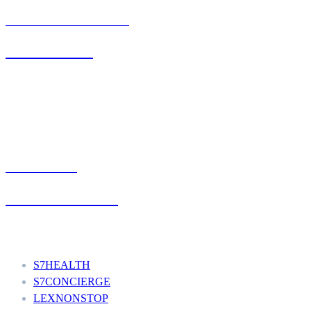
BIURO OBSŁUGI KLIENTA
71 342 88 41
UMÓW WIZYTĘ
+48 777 111 777
Nasze usługi
S7HEALTH
S7CONCIERGE
LEXNONSTOP