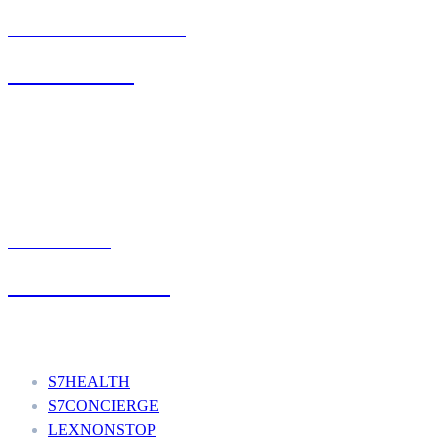
BIURO OBSŁUGI KLIENTA
71 342 88 41
UMÓW WIZYTĘ
+48 777 111 777
Nasze usługi
S7HEALTH
S7CONCIERGE
LEXNONSTOP