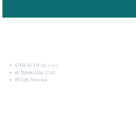
Adres
S7HEALTH Sp. z o.o.
ul. Dyrekcyjna 1/142
50-528, Wrocław
Kontakt