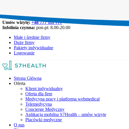
Umów wizytę:
+48 777 111 777
Infolinia czynna:
pon-pt: 8.00-20.00
Małe i średnie firmy
Duże firmy
Pakiety indywidualne
Logowanie
Strona Główna
Oferta
Klient indywidualny
Oferta dla firm
Medycyna pracy i platforma webmedical
Telemedycyna
Concierge Medyczny
Aplikacja mobilna S7Health – umów wizytę
Placówki medyczne
O nas