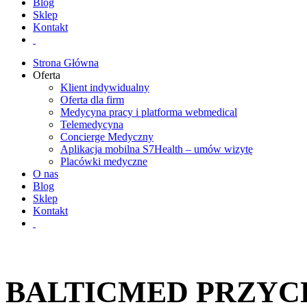
Blog
Sklep
Kontakt
Strona Główna
Oferta
Klient indywidualny
Oferta dla firm
Medycyna pracy i platforma webmedical
Telemedycyna
Concierge Medyczny
Aplikacja mobilna S7Health – umów wizytę
Placówki medyczne
O nas
Blog
Sklep
Kontakt
BALTICMED PRZYC