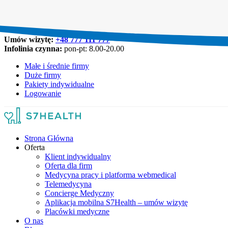
Umów wizytę:
+48 777 111 777
Infolinia czynna:
pon-pt: 8.00-20.00
Małe i średnie firmy
Duże firmy
Pakiety indywidualne
Logowanie
Strona Główna
Oferta
Klient indywidualny
Oferta dla firm
Medycyna pracy i platforma webmedical
Telemedycyna
Concierge Medyczny
Aplikacja mobilna S7Health – umów wizytę
Placówki medyczne
O nas