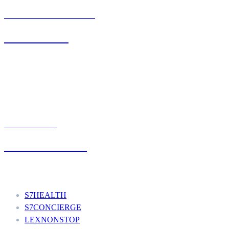
BIURO OBSŁUGI KLIENTA
71 342 88 41
UMÓW WIZYTĘ
+48 777 111 777
Nasze usługi
S7HEALTH
S7CONCIERGE
LEXNONSTOP