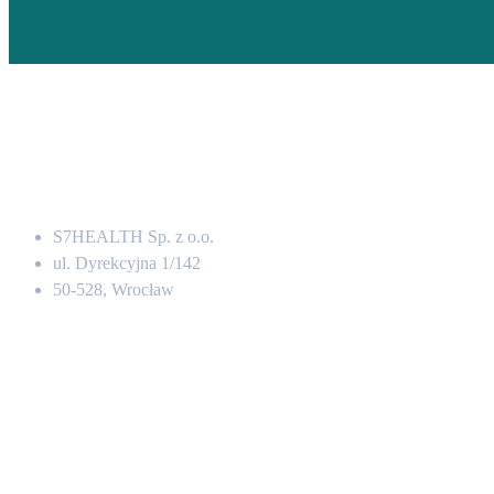
Adres
S7HEALTH Sp. z o.o.
ul. Dyrekcyjna 1/142
50-528, Wrocław
Kontakt