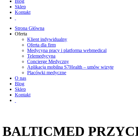
Blog
Sklep
Kontakt
Strona Główna
Oferta
Klient indywidualny
Oferta dla firm
Medycyna pracy i platforma webmedical
Telemedycyna
Concierge Medyczny
Aplikacja mobilna S7Health – umów wizytę
Placówki medyczne
O nas
Blog
Sklep
Kontakt
BALTICMED PRZYC