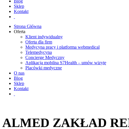
Blog
Sklep
Kontakt
Strona Główna
Oferta
Klient indywidualny
Oferta dla firm
Medycyna pracy i platforma webmedical
Telemedycyna
Concierge Medyczny
Aplikacja mobilna S7Health – umów wizytę
Placówki medyczne
O nas
Blog
Sklep
Kontakt
ALMED ZAKŁAD RE