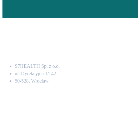
Adres
S7HEALTH Sp. z o.o.
ul. Dyrekcyjna 1/142
50-528, Wrocław
Kontakt