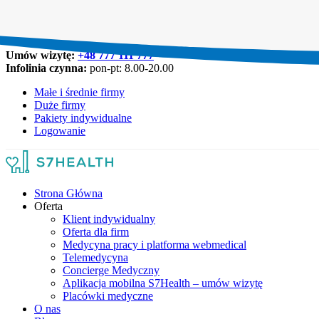
Umów wizytę:
+48 777 111 777
Infolinia czynna:
pon-pt: 8.00-20.00
Małe i średnie firmy
Duże firmy
Pakiety indywidualne
Logowanie
Strona Główna
Oferta
Klient indywidualny
Oferta dla firm
Medycyna pracy i platforma webmedical
Telemedycyna
Concierge Medyczny
Aplikacja mobilna S7Health – umów wizytę
Placówki medyczne
O nas