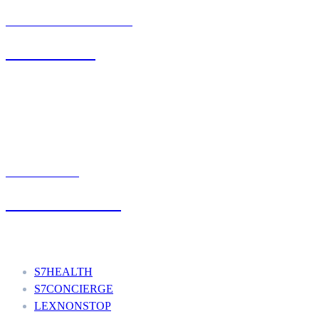
BIURO OBSŁUGI KLIENTA
71 342 88 41
UMÓW WIZYTĘ
+48 777 111 777
Nasze usługi
S7HEALTH
S7CONCIERGE
LEXNONSTOP