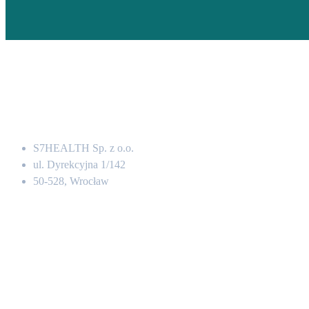
Adres
S7HEALTH Sp. z o.o.
ul. Dyrekcyjna 1/142
50-528, Wrocław
Kontakt