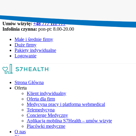
Umów wizytę:
+48 777 111 777
Infolinia czynna:
pon-pt: 8.00-20.00
Małe i średnie firmy
Duże firmy
Pakiety indywidualne
Logowanie
Strona Główna
Oferta
Klient indywidualny
Oferta dla firm
Medycyna pracy i platforma webmedical
Telemedycyna
Concierge Medyczny
Aplikacja mobilna S7Health – umów wizytę
Placówki medyczne
O nas