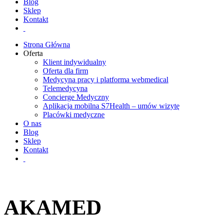
Blog
Sklep
Kontakt
Strona Główna
Oferta
Klient indywidualny
Oferta dla firm
Medycyna pracy i platforma webmedical
Telemedycyna
Concierge Medyczny
Aplikacja mobilna S7Health – umów wizytę
Placówki medyczne
O nas
Blog
Sklep
Kontakt
AKAMED