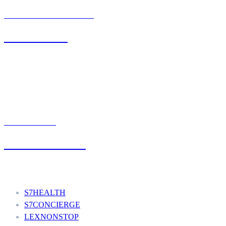
BIURO OBSŁUGI KLIENTA
71 342 88 41
UMÓW WIZYTĘ
+48 777 111 777
Nasze usługi
S7HEALTH
S7CONCIERGE
LEXNONSTOP