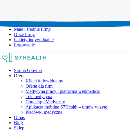
Umów wizytę:
+48 777 111 777
Infolinia czynna:
pon-pt: 8.00-20.00
Małe i średnie firmy
Duże firmy
Pakiety indywidualne
Logowanie
Strona Główna
Oferta
Klient indywidualny
Oferta dla firm
Medycyna pracy i platforma webmedical
Telemedycyna
Concierge Medyczny
Aplikacja mobilna S7Health – umów wizytę
Placówki medyczne
O nas
Blog
Sklep