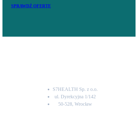
SPRAWDŹ OFERTĘ
Adres
S7HEALTH Sp. z o.o.
ul. Dyrekcyjna 1/142
50-528, Wrocław
Kontakt