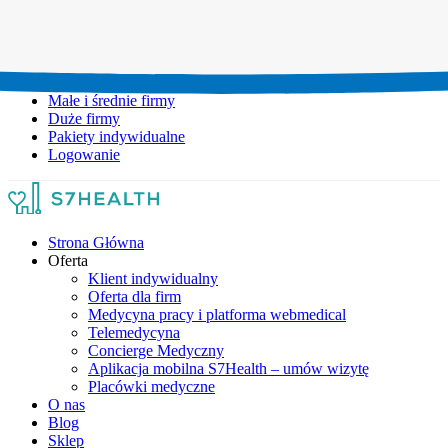
Umów wizytę:
+48 777 111 777
Infolinia czynna:
pon-pt: 8.00-20.00
Małe i średnie firmy
Duże firmy
Pakiety indywidualne
Logowanie
Strona Główna
Oferta
Klient indywidualny
Oferta dla firm
Medycyna pracy i platforma webmedical
Telemedycyna
Concierge Medyczny
Aplikacja mobilna S7Health – umów wizytę
Placówki medyczne
O nas
Blog
Sklep