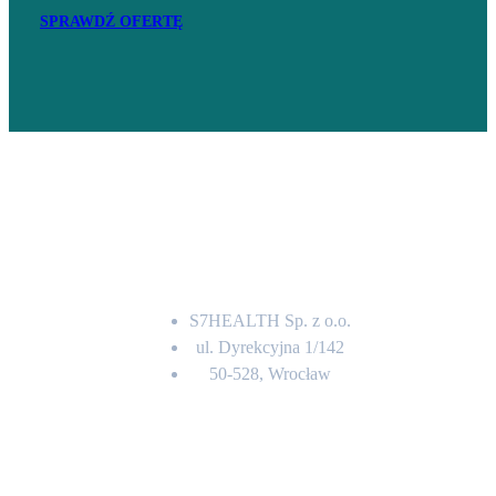
SPRAWDŹ OFERTĘ
Adres
S7HEALTH Sp. z o.o.
ul. Dyrekcyjna 1/142
50-528, Wrocław
Kontakt