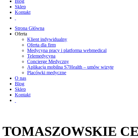
Blog
Sklep
Kontakt
Strona Główna
Oferta
Klient indywidualny
Oferta dla firm
Medycyna pracy i platforma webmedical
Telemedycyna
Concierge Medyczny
Aplikacja mobilna S7Health – umów wizytę
Placówki medyczne
O nas
Blog
Sklep
Kontakt
TOMASZOWSKIE CEN