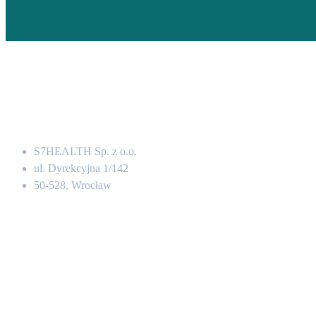
Adres
S7HEALTH Sp. z o.o.
ul. Dyrekcyjna 1/142
50-528, Wrocław
Kontakt