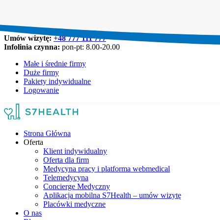
Umów wizytę:
+48 777 111 777
Infolinia czynna:
pon-pt: 8.00-20.00
Małe i średnie firmy
Duże firmy
Pakiety indywidualne
Logowanie
Strona Główna
Oferta
Klient indywidualny
Oferta dla firm
Medycyna pracy i platforma webmedical
Telemedycyna
Concierge Medyczny
Aplikacja mobilna S7Health – umów wizytę
Placówki medyczne
O nas