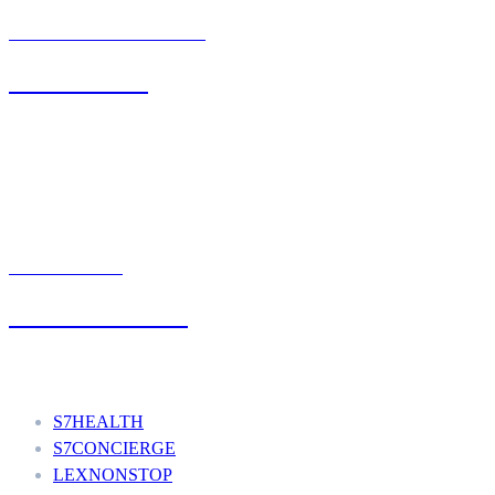
BIURO OBSŁUGI KLIENTA
71 342 88 41
UMÓW WIZYTĘ
+48 777 111 777
Nasze usługi
S7HEALTH
S7CONCIERGE
LEXNONSTOP