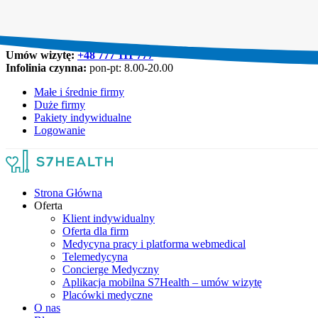
Umów wizytę:
+48 777 111 777
Infolinia czynna:
pon-pt: 8.00-20.00
Małe i średnie firmy
Duże firmy
Pakiety indywidualne
Logowanie
Strona Główna
Oferta
Klient indywidualny
Oferta dla firm
Medycyna pracy i platforma webmedical
Telemedycyna
Concierge Medyczny
Aplikacja mobilna S7Health – umów wizytę
Placówki medyczne
O nas