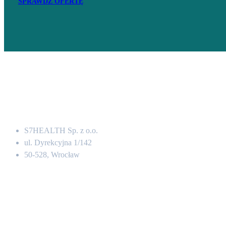
SPRAWDŹ OFERTĘ
Adres
S7HEALTH Sp. z o.o.
ul. Dyrekcyjna 1/142
50-528, Wrocław
Kontakt