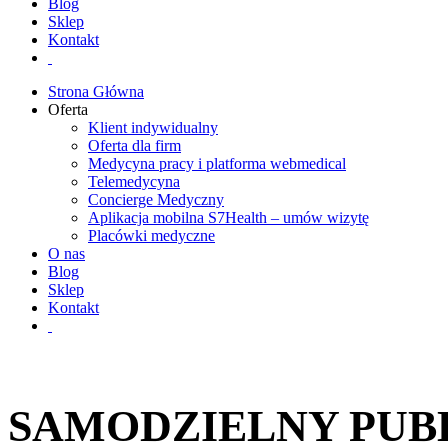
Blog
Sklep
Kontakt
Strona Główna
Oferta
Klient indywidualny
Oferta dla firm
Medycyna pracy i platforma webmedical
Telemedycyna
Concierge Medyczny
Aplikacja mobilna S7Health – umów wizytę
Placówki medyczne
O nas
Blog
Sklep
Kontakt
SAMODZIELNY PUBL