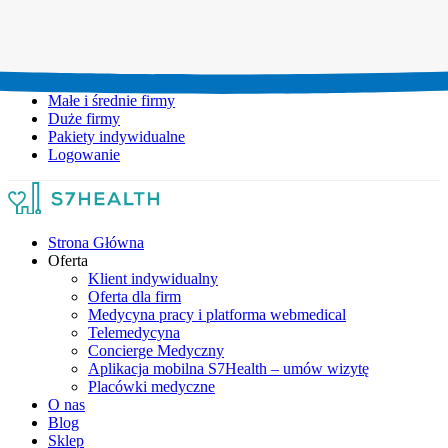
Umów wizytę:
+48 777 111 777
Infolinia czynna:
pon-pt: 8.00-20.00
Małe i średnie firmy
Duże firmy
Pakiety indywidualne
Logowanie
Strona Główna
Oferta
Klient indywidualny
Oferta dla firm
Medycyna pracy i platforma webmedical
Telemedycyna
Concierge Medyczny
Aplikacja mobilna S7Health – umów wizytę
Placówki medyczne
O nas
Blog
Sklep