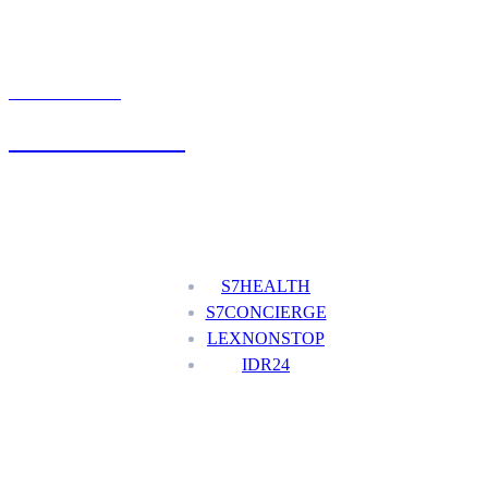
UMÓW WIZYTĘ
+48 777 111 777
Nasze usługi
S7HEALTH
S7CONCIERGE
LEXNONSTOP
IDR24
Menu