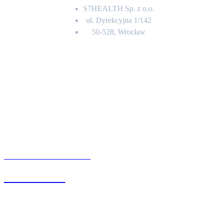
S7HEALTH Sp. z o.o.
ul. Dyrekcyjna 1/142
50-528, Wrocław
Kontakt
BIURO OBSŁUGI KLIENTA
71 342 88 41