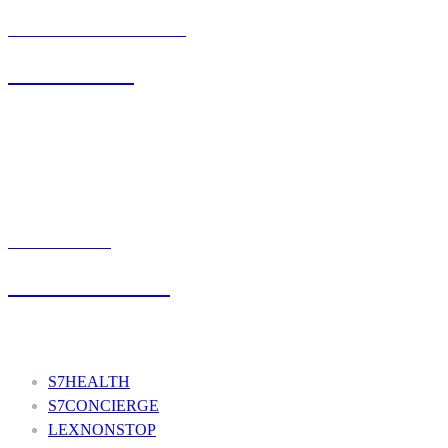
BIURO OBSŁUGI KLIENTA
71 342 88 41
UMÓW WIZYTĘ
+48 777 111 777
Nasze usługi
S7HEALTH
S7CONCIERGE
LEXNONSTOP