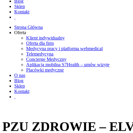
Blog
Sklep
Kontakt
Strona Główna
Oferta
Klient indywidualny
Oferta dla firm
Medycyna pracy i platforma webmedical
Telemedycyna
Concierge Medyczny
Aplikacja mobilna S7Health – umów wizytę
Placówki medyczne
O nas
Blog
Sklep
Kontakt
PZU ZDROWIE – ELV