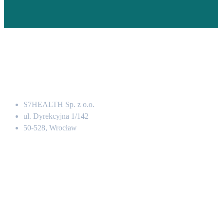
Adres
S7HEALTH Sp. z o.o.
ul. Dyrekcyjna 1/142
50-528, Wrocław
Kontakt