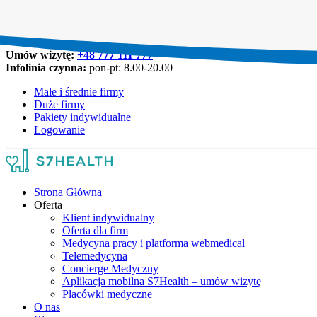
Umów wizytę:
+48 777 111 777
Infolinia czynna:
pon-pt: 8.00-20.00
Małe i średnie firmy
Duże firmy
Pakiety indywidualne
Logowanie
Strona Główna
Oferta
Klient indywidualny
Oferta dla firm
Medycyna pracy i platforma webmedical
Telemedycyna
Concierge Medyczny
Aplikacja mobilna S7Health – umów wizytę
Placówki medyczne
O nas