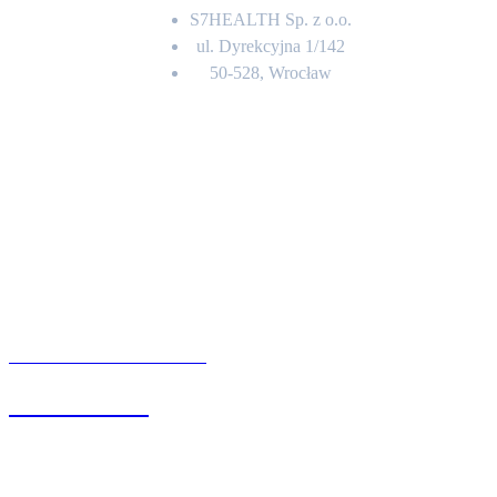
S7HEALTH Sp. z o.o.
ul. Dyrekcyjna 1/142
50-528, Wrocław
Kontakt
BIURO OBSŁUGI KLIENTA
71 342 88 41