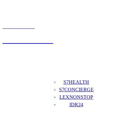
UMÓW WIZYTĘ
+48 777 111 777
Nasze usługi
S7HEALTH
S7CONCIERGE
LEXNONSTOP
IDR24
Menu