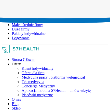
Umów wizytę:
+48 777 111 777
Infolinia czynna:
pon-pt: 8.00-20.00
Małe i średnie firmy
Duże firmy
Pakiety indywidualne
Logowanie
Strona Główna
Oferta
Klient indywidualny
Oferta dla firm
Medycyna pracy i platforma webmedical
Telemedycyna
Concierge Medyczny
Aplikacja mobilna S7Health – umów wizytę
Placówki medyczne
O nas
Blog
Sklep