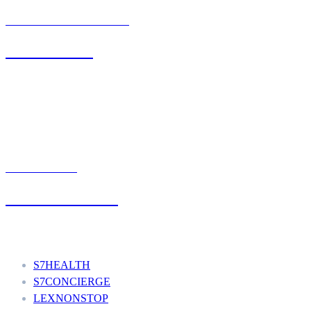
BIURO OBSŁUGI KLIENTA
71 342 88 41
UMÓW WIZYTĘ
+48 777 111 777
Nasze usługi
S7HEALTH
S7CONCIERGE
LEXNONSTOP