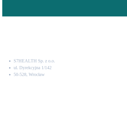
Adres
S7HEALTH Sp. z o.o.
ul. Dyrekcyjna 1/142
50-528, Wrocław
Kontakt