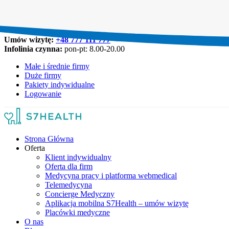
Umów wizytę:
+48 777 111 777
Infolinia czynna:
pon-pt: 8.00-20.00
Małe i średnie firmy
Duże firmy
Pakiety indywidualne
Logowanie
Strona Główna
Oferta
Klient indywidualny
Oferta dla firm
Medycyna pracy i platforma webmedical
Telemedycyna
Concierge Medyczny
Aplikacja mobilna S7Health – umów wizytę
Placówki medyczne
O nas