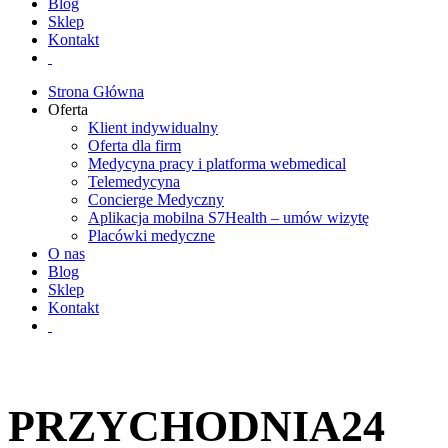
Blog
Sklep
Kontakt
Strona Główna
Oferta
Klient indywidualny
Oferta dla firm
Medycyna pracy i platforma webmedical
Telemedycyna
Concierge Medyczny
Aplikacja mobilna S7Health – umów wizytę
Placówki medyczne
O nas
Blog
Sklep
Kontakt
PRZYCHODNIA24