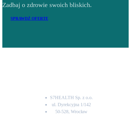
Zadbaj o zdrowie swoich bliskich.
SPRAWDŹ OFERTĘ
Adres
S7HEALTH Sp. z o.o.
ul. Dyrekcyjna 1/142
50-528, Wrocław