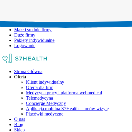
Umów wizytę:
+48 777 111 777
Infolinia czynna:
pon-pt: 8.00-20.00
Małe i średnie firmy
Duże firmy
Pakiety indywidualne
Logowanie
Strona Główna
Oferta
Klient indywidualny
Oferta dla firm
Medycyna pracy i platforma webmedical
Telemedycyna
Concierge Medyczny
Aplikacja mobilna S7Health – umów wizytę
Placówki medyczne
O nas
Blog
Sklep