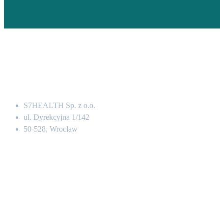
Adres
S7HEALTH Sp. z o.o.
ul. Dyrekcyjna 1/142
50-528, Wrocław
Kontakt