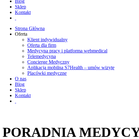
Blog
Sklep
Kontakt
Strona Główna
Oferta
Klient indywidualny
Oferta dla firm
Medycyna pracy i platforma webmedical
Telemedycyna
Concierge Medyczny
Aplikacja mobilna S7Health – umów wizytę
Placówki medyczne
O nas
Blog
Sklep
Kontakt
PORADNIA MEDYCY