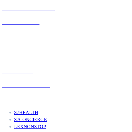
BIURO OBSŁUGI KLIENTA
71 342 88 41
UMÓW WIZYTĘ
+48 777 111 777
Nasze usługi
S7HEALTH
S7CONCIERGE
LEXNONSTOP