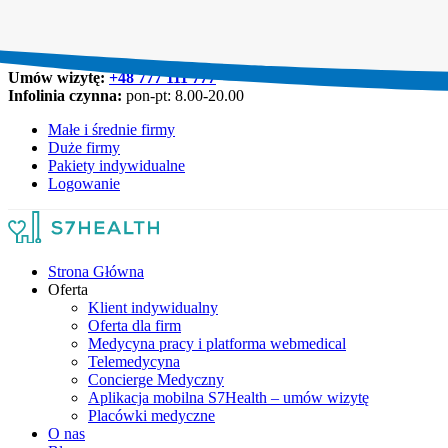
Umów wizytę:
+48 777 111 777
Infolinia czynna:
pon-pt: 8.00-20.00
Małe i średnie firmy
Duże firmy
Pakiety indywidualne
Logowanie
Strona Główna
Oferta
Klient indywidualny
Oferta dla firm
Medycyna pracy i platforma webmedical
Telemedycyna
Concierge Medyczny
Aplikacja mobilna S7Health – umów wizytę
Placówki medyczne
O nas