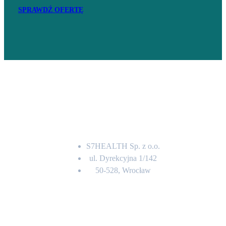
SPRAWDŹ OFERTĘ
Adres
S7HEALTH Sp. z o.o.
ul. Dyrekcyjna 1/142
50-528, Wrocław
Kontakt