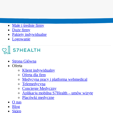
Umów wizytę:
+48 777 111 777
Infolinia czynna:
pon-pt: 8.00-20.00
Małe i średnie firmy
Duże firmy
Pakiety indywidualne
Logowanie
Strona Główna
Oferta
Klient indywidualny
Oferta dla firm
Medycyna pracy i platforma webmedical
Telemedycyna
Concierge Medyczny
Aplikacja mobilna S7Health – umów wizytę
Placówki medyczne
O nas
Blog
Sklep