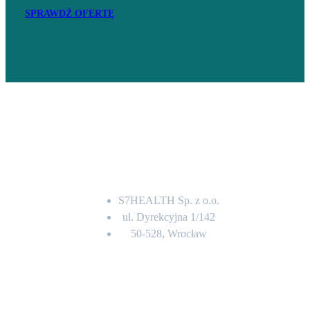
SPRAWDŹ OFERTĘ
Adres
S7HEALTH Sp. z o.o.
ul. Dyrekcyjna 1/142
50-528, Wrocław
Kontakt