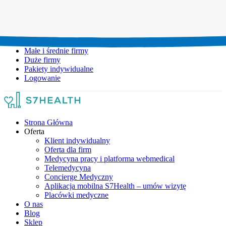
Umów wizytę:
+48 777 111 777
Infolinia czynna:
pon-pt: 8.00-20.00
Małe i średnie firmy
Duże firmy
Pakiety indywidualne
Logowanie
Strona Główna
Oferta
Klient indywidualny
Oferta dla firm
Medycyna pracy i platforma webmedical
Telemedycyna
Concierge Medyczny
Aplikacja mobilna S7Health – umów wizytę
Placówki medyczne
O nas
Blog
Sklep