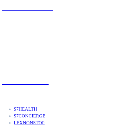
BIURO OBSŁUGI KLIENTA
71 342 88 41
UMÓW WIZYTĘ
+48 777 111 777
Nasze usługi
S7HEALTH
S7CONCIERGE
LEXNONSTOP