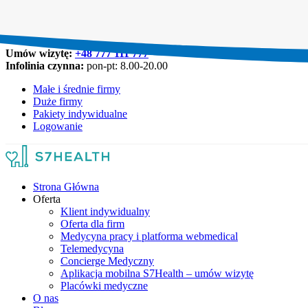
Umów wizytę:
+48 777 111 777
Infolinia czynna:
pon-pt: 8.00-20.00
Małe i średnie firmy
Duże firmy
Pakiety indywidualne
Logowanie
Strona Główna
Oferta
Klient indywidualny
Oferta dla firm
Medycyna pracy i platforma webmedical
Telemedycyna
Concierge Medyczny
Aplikacja mobilna S7Health – umów wizytę
Placówki medyczne
O nas