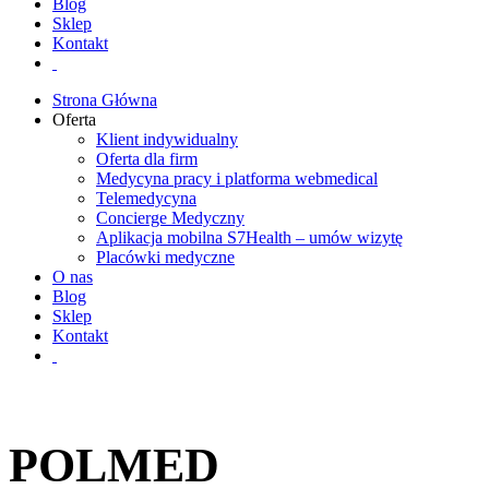
Blog
Sklep
Kontakt
Strona Główna
Oferta
Klient indywidualny
Oferta dla firm
Medycyna pracy i platforma webmedical
Telemedycyna
Concierge Medyczny
Aplikacja mobilna S7Health – umów wizytę
Placówki medyczne
O nas
Blog
Sklep
Kontakt
POLMED