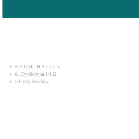
Adres
S7HEALTH Sp. z o.o.
ul. Dyrekcyjna 1/142
50-528, Wrocław
Kontakt