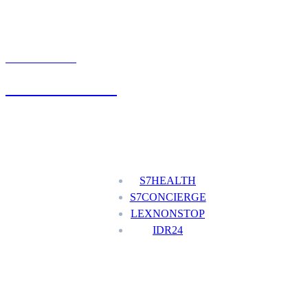
UMÓW WIZYTĘ
+48 777 111 777
Nasze usługi
S7HEALTH
S7CONCIERGE
LEXNONSTOP
IDR24
Menu