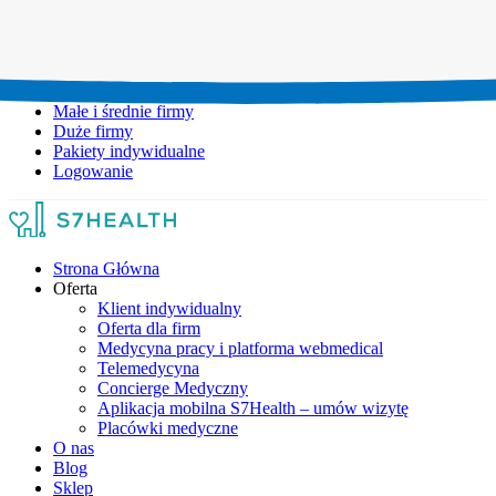
Umów wizytę:
+48 777 111 777
Infolinia czynna:
pon-pt: 8.00-20.00
Małe i średnie firmy
Duże firmy
Pakiety indywidualne
Logowanie
Strona Główna
Oferta
Klient indywidualny
Oferta dla firm
Medycyna pracy i platforma webmedical
Telemedycyna
Concierge Medyczny
Aplikacja mobilna S7Health – umów wizytę
Placówki medyczne
O nas
Blog
Sklep