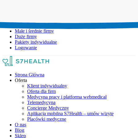
Umów wizytę:
+48 777 111 777
Infolinia czynna:
pon-pt: 8.00-20.00
Małe i średnie firmy
Duże firmy
Pakiety indywidualne
Logowanie
Strona Główna
Oferta
Klient indywidualny
Oferta dla firm
Medycyna pracy i platforma webmedical
Telemedycyna
Concierge Medyczny
Aplikacja mobilna S7Health – umów wizytę
Placówki medyczne
O nas
Blog
Sklep