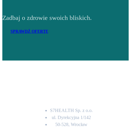
Zadbaj o zdrowie swoich bliskich.
SPRAWDŹ OFERTĘ
Adres
S7HEALTH Sp. z o.o.
ul. Dyrekcyjna 1/142
50-528, Wrocław