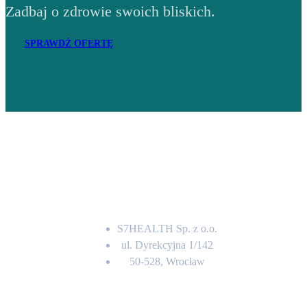
Zadbaj o zdrowie swoich bliskich.
SPRAWDŹ OFERTĘ
Adres
S7HEALTH Sp. z o.o.
ul. Dyrekcyjna 1/142
50-528, Wrocław