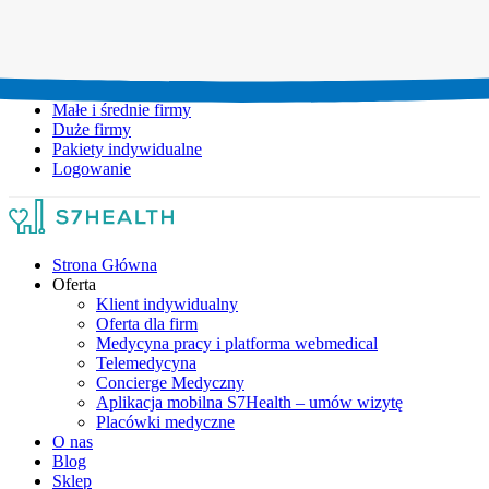
Umów wizytę:
+48 777 111 777
Infolinia czynna:
pon-pt: 8.00-20.00
Małe i średnie firmy
Duże firmy
Pakiety indywidualne
Logowanie
Strona Główna
Oferta
Klient indywidualny
Oferta dla firm
Medycyna pracy i platforma webmedical
Telemedycyna
Concierge Medyczny
Aplikacja mobilna S7Health – umów wizytę
Placówki medyczne
O nas
Blog
Sklep