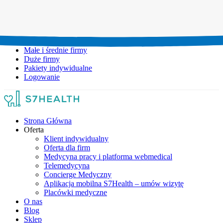
Umów wizytę:
+48 777 111 777
Infolinia czynna:
pon-pt: 8.00-20.00
Małe i średnie firmy
Duże firmy
Pakiety indywidualne
Logowanie
Strona Główna
Oferta
Klient indywidualny
Oferta dla firm
Medycyna pracy i platforma webmedical
Telemedycyna
Concierge Medyczny
Aplikacja mobilna S7Health – umów wizytę
Placówki medyczne
O nas
Blog
Sklep