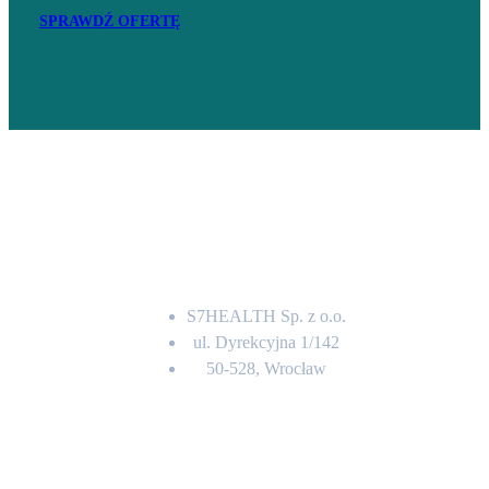
SPRAWDŹ OFERTĘ
Adres
S7HEALTH Sp. z o.o.
ul. Dyrekcyjna 1/142
50-528, Wrocław
Kontakt