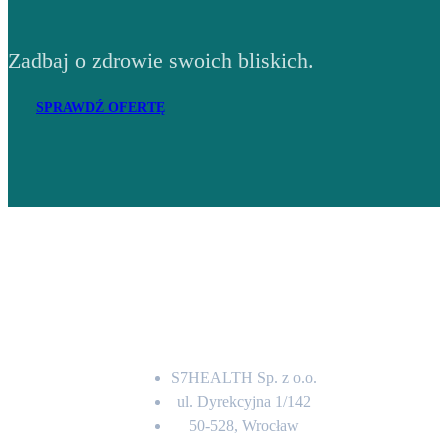
Zadbaj o zdrowie swoich bliskich.
SPRAWDŹ OFERTĘ
Adres
S7HEALTH Sp. z o.o.
ul. Dyrekcyjna 1/142
50-528, Wrocław