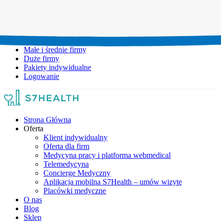
Umów wizytę:
+48 777 111 777
Infolinia czynna:
pon-pt: 8.00-20.00
Małe i średnie firmy
Duże firmy
Pakiety indywidualne
Logowanie
Strona Główna
Oferta
Klient indywidualny
Oferta dla firm
Medycyna pracy i platforma webmedical
Telemedycyna
Concierge Medyczny
Aplikacja mobilna S7Health – umów wizytę
Placówki medyczne
O nas
Blog
Sklep