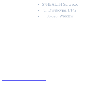
S7HEALTH Sp. z o.o.
ul. Dyrekcyjna 1/142
50-528, Wrocław
Kontakt
BIURO OBSŁUGI KLIENTA
71 342 88 41