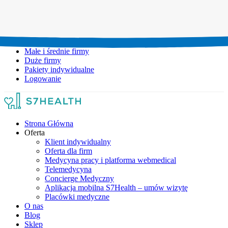
Umów wizytę:
+48 777 111 777
Infolinia czynna:
pon-pt: 8.00-20.00
Małe i średnie firmy
Duże firmy
Pakiety indywidualne
Logowanie
Strona Główna
Oferta
Klient indywidualny
Oferta dla firm
Medycyna pracy i platforma webmedical
Telemedycyna
Concierge Medyczny
Aplikacja mobilna S7Health – umów wizytę
Placówki medyczne
O nas
Blog
Sklep