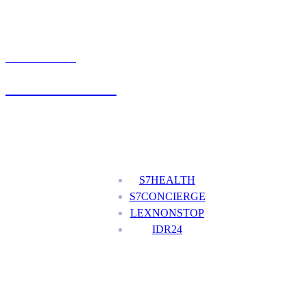
UMÓW WIZYTĘ
+48 777 111 777
Nasze usługi
S7HEALTH
S7CONCIERGE
LEXNONSTOP
IDR24
Menu