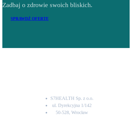
Zadbaj o zdrowie swoich bliskich.
SPRAWDŹ OFERTĘ
Adres
S7HEALTH Sp. z o.o.
ul. Dyrekcyjna 1/142
50-528, Wrocław