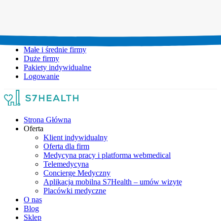
Umów wizytę:
+48 777 111 777
Infolinia czynna:
pon-pt: 8.00-20.00
Małe i średnie firmy
Duże firmy
Pakiety indywidualne
Logowanie
Strona Główna
Oferta
Klient indywidualny
Oferta dla firm
Medycyna pracy i platforma webmedical
Telemedycyna
Concierge Medyczny
Aplikacja mobilna S7Health – umów wizytę
Placówki medyczne
O nas
Blog
Sklep